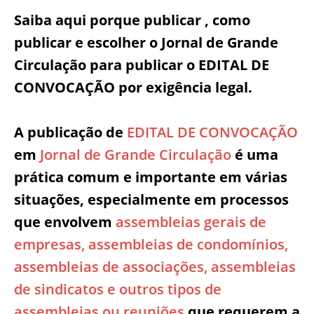
a
w
n
m
h
Saiba aqui porque publicar , como
c
it
k
ai
at
publicar e escolher o Jornal de Grande
e
te
e
l
s
Circulação para publicar o EDITAL DE
b
r
dI
A
CONVOCAÇÃO por exigência legal.
o
n
p
o
p
A publicação de
EDITAL DE CONVOCAÇÃO
k
em
Jornal de Grande Circulação
é uma
prática comum e importante em várias
situações, especialmente em processos
que envolvem
assembleias gerais de
empresas, assembleias de condomínios,
assembleias de associações, assembleias
de sindicatos e outros tipos de
assembleias ou reuniões
que requerem a