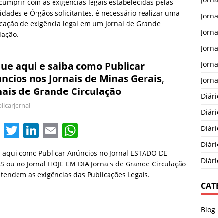
cumprir com as exigências legais estabelecidas pelas
c
itt
k
ai
at
idades e Órgãos solicitantes, é necessário realizar uma
Jorna
e
er
e
l
s
cação de exigência legal em um Jornal de Grande
Jorna
lação.
b
dI
A
Jorn
o
n
p
Jorna
que aqui e saiba como Publicar
o
p
ncios nos Jornais de Minas Gerais,
Jorna
k
nais de Grande Circulação
Diári
licarjornal
Diári
F
T
Li
E
W
Diári
a
w
n
m
h
Diári
 aqui como Publicar Anúncios no Jornal ESTADO DE
c
itt
k
ai
at
Diári
 ou no Jornal HOJE EM DIA Jornais de Grande Circulação
e
er
e
l
s
tendem as exigências das Publicações Legais.
CAT
b
dI
A
o
n
p
Blog