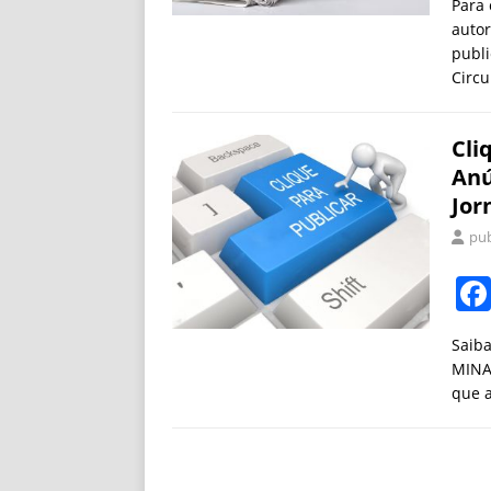
Para 
autor
publi
Circu
Cli
Anú
Jor
pub
Saiba
MINAS
que a