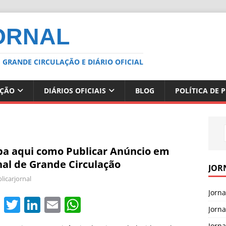
ORNAL
 GRANDE CIRCULAÇÃO E DIÁRIO OFICIAL
AÇÃO
DIÁRIOS OFICIAIS
BLOG
POLÍTICA DE 
ba aqui como Publicar Anúncio em
nal de Grande Circulação
JOR
licarjornal
Jorn
F
T
Li
E
W
Jorn
a
w
n
m
h
Jorna