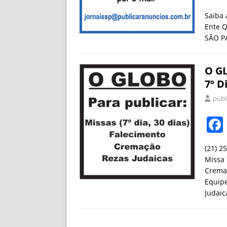
​​Saib
Ente Q
SÃO P
O GL
7º D
publ
(21) 2
Missa 
Cremaç
Equip
Judai