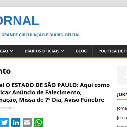
ORNAL
 GRANDE CIRCULAÇÃO E DIÁRIO OFICIAL
AÇÃO
DIÁRIOS OFICIAIS
BLOG
POLÍTICA DE 
nto
nal O ESTADO DE SÃO PAULO: Aqui como
icar Anúncio de Falecimento,
JOR
ação, Missa de 7º Dia, Aviso Fúnebre
icarjornal
Jorn
Jorn
F
T
Li
E
W
Jorna