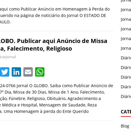
a
w
n
m
h
a aqui como Publicar Anúncio em Homenagem à Perda do
Jorna
c
itt
k
ai
at
uerido na página de noticiário do Jornal O ESTADO DE
Jorna
e
er
e
l
s
AULO.
Jorn
b
dI
A
Jorna
o
n
p
OBO. Publicar aqui Anúncio de Missa
ia, Falecimento, Religioso
o
p
Jorna
icarjornal
k
Diári
Diári
F
T
Li
E
W
Diári
a
w
n
m
h
524-0766 Jornal O GLOBO. Saiba como Publicar Anúncio de
Diári
c
itt
k
ai
at
7º Dia, Missa de 30 Dias, Missa de 1 Ano, Falecimento,
Diári
e
er
e
l
s
ão, Fúnebre, Religioso, Obituário, Agradecimento a
e Médica e Hospital, Mensagem de Saudade, Reza
b
dI
A
CAT
ca. Uma Homenagem à perda do Ente Querido
o
n
p
o
p
Blog